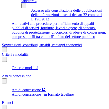
tabellare -
Accesso alla consultazione delle pubblicazioni
delle informazioni ai sensi dell'art 32 comma 1
L.190/2012
Atti relativi alle procedure per l’affidamento di appalti
pubblici di servizi, forniture, lavori e opere, di concorsi
pubblici di progettazione, di concorsi di idee e di concessioni,
compresi quelli tra enti nell'ambito del settore pubblico
Sovvenzioni, contributi, sussidi, vantaggi economici
Criteri e modalità
Criteri e modalità
Atti di concessione
Atti di concessione
Atti di concessione - in formato tabellare
Bilanci