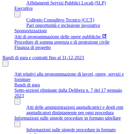
Affidamenti Servizi Pubblici Locali (SLP)
Esecutiva
Collegio Consultivo Tecnico (CCT)
Pari opportunità e inclusione lavorativa
Sponsorizzazioni
Atti di programmazione delle opere pubbliche
Procedure di somma urgenza e di protezione civile
Finanza di progetto
Bandi di gara e contratti fino al 31-12-2023
Atti relativi alla programmazione di lavori, opere, servizi e
forniture
Bandi di gara
Sotto-sezioni eliminate dalla Delibera n. 7 del 17 gennaio
2023
Atti delle amministrazioni aggiudicatrici e degli enti
aggiudicatori distintamente per ogni procedura
Informazioni sulle singole procedure in formato tabellare
Informazioni sulle singole procedure in formato