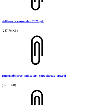
delibera cc consuntivo 2021.pdf
(287.76 KB)
rptcontobilarco_indicatori_capacitapag_spe.pdf
(36.81 KB)