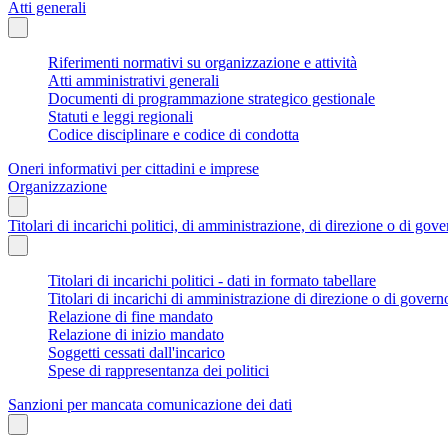
Atti generali
Riferimenti normativi su organizzazione e attività
Atti amministrativi generali
Documenti di programmazione strategico gestionale
Statuti e leggi regionali
Codice disciplinare e codice di condotta
Oneri informativi per cittadini e imprese
Organizzazione
Titolari di incarichi politici, di amministrazione, di direzione o di gov
Titolari di incarichi politici - dati in formato tabellare
Titolari di incarichi di amministrazione di direzione o di govern
Relazione di fine mandato
Relazione di inizio mandato
Soggetti cessati dall'incarico
Spese di rappresentanza dei politici
Sanzioni per mancata comunicazione dei dati