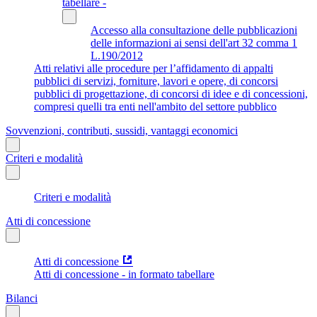
tabellare -
Accesso alla consultazione delle pubblicazioni
delle informazioni ai sensi dell'art 32 comma 1
L.190/2012
Atti relativi alle procedure per l’affidamento di appalti
pubblici di servizi, forniture, lavori e opere, di concorsi
pubblici di progettazione, di concorsi di idee e di concessioni,
compresi quelli tra enti nell'ambito del settore pubblico
Sovvenzioni, contributi, sussidi, vantaggi economici
Criteri e modalità
Criteri e modalità
Atti di concessione
Atti di concessione
Atti di concessione - in formato tabellare
Bilanci