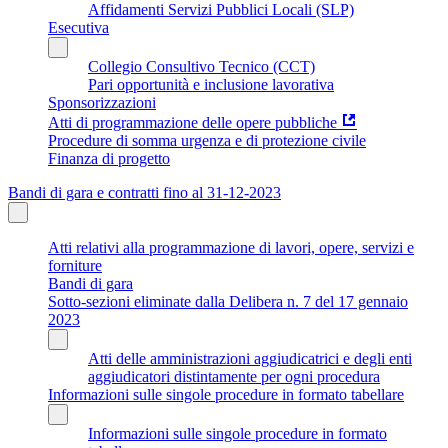
Affidamenti Servizi Pubblici Locali (SLP)
Esecutiva
Collegio Consultivo Tecnico (CCT)
Pari opportunità e inclusione lavorativa
Sponsorizzazioni
Atti di programmazione delle opere pubbliche
Procedure di somma urgenza e di protezione civile
Finanza di progetto
Bandi di gara e contratti fino al 31-12-2023
Atti relativi alla programmazione di lavori, opere, servizi e
forniture
Bandi di gara
Sotto-sezioni eliminate dalla Delibera n. 7 del 17 gennaio
2023
Atti delle amministrazioni aggiudicatrici e degli enti
aggiudicatori distintamente per ogni procedura
Informazioni sulle singole procedure in formato tabellare
Informazioni sulle singole procedure in formato