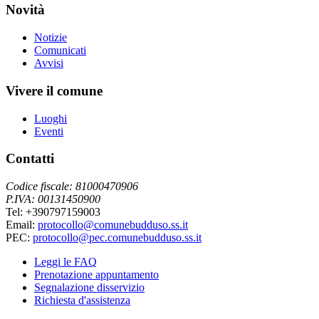
Novità
Notizie
Comunicati
Avvisi
Vivere il comune
Luoghi
Eventi
Contatti
Codice fiscale: 81000470906
P.IVA: 00131450900
Tel: +390797159003
Email:
protocollo@comunebudduso.ss.it
PEC:
protocollo@pec.comunebudduso.ss.it
Leggi le FAQ
Prenotazione appuntamento
Segnalazione disservizio
Richiesta d'assistenza