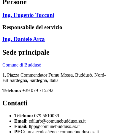
Persone
Ing. Eugenio Tucconi
Responsabile del servizio
Ing. Daniele Arca
Sede principale
Comune di Buddusò
1, Piazza Commendator Fumu Mossa, Buddusò, Nord-
Est Sardegna, Sardegna, Italia
Telefono:
+39 079 715292
Contatti
Telefono:
079 5610039
Email:
edilurb@comunebudduso.ss.it
Email:
llpp@comunebudduso.ss.it
PEC:
areatecnica@pec.comunebudduso.ss.it