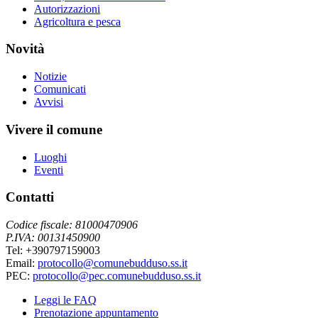
Autorizzazioni
Agricoltura e pesca
Novità
Notizie
Comunicati
Avvisi
Vivere il comune
Luoghi
Eventi
Contatti
Codice fiscale: 81000470906
P.IVA: 00131450900
Tel: +390797159003
Email:
protocollo@comunebudduso.ss.it
PEC:
protocollo@pec.comunebudduso.ss.it
Leggi le FAQ
Prenotazione appuntamento