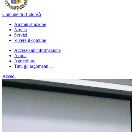
Comune di Buddusò
Amministrazione
Novità
Servizi
Vivere il comune
Accesso all'informazione
Acqua
Agricoltura
Tutti gli argomenti...
Accedi