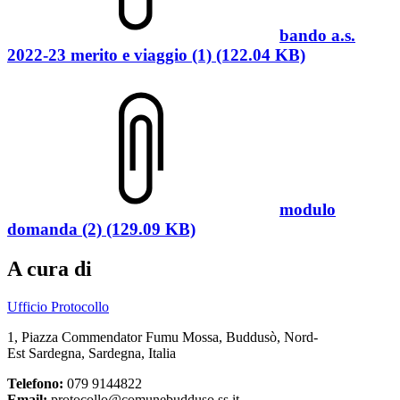
bando a.s.
2022-23 merito e viaggio (1) (122.04 KB)
modulo
domanda (2) (129.09 KB)
A cura di
Ufficio Protocollo
1, Piazza Commendator Fumu Mossa, Buddusò, Nord-
Est Sardegna, Sardegna, Italia
Telefono:
079 9144822
Email:
protocollo@comunebudduso.ss.it