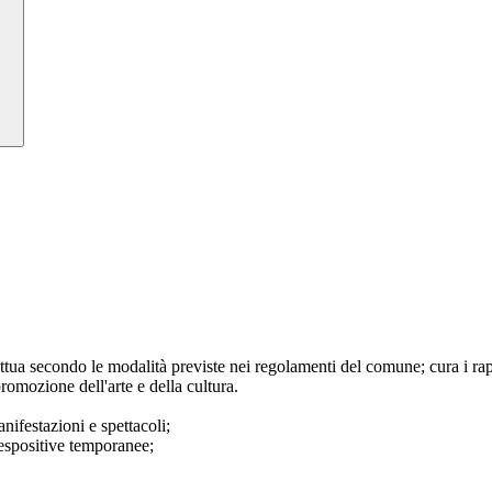
attua secondo le modalità previste nei regolamenti del comune; cura i ra
promozione dell'arte e della cultura.
nifestazioni e spettacoli;
 espositive temporanee;