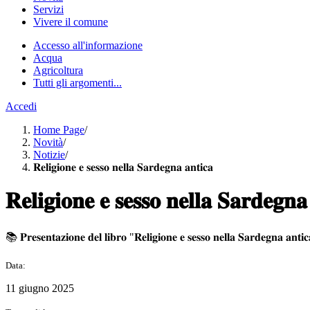
Servizi
Vivere il comune
Accesso all'informazione
Acqua
Agricoltura
Tutti gli argomenti...
Accedi
Home Page
/
Novità
/
Notizie
/
𝐑𝐞𝐥𝐢𝐠𝐢𝐨𝐧𝐞 𝐞 𝐬𝐞𝐬𝐬𝐨 𝐧𝐞𝐥𝐥𝐚 𝐒𝐚𝐫𝐝𝐞𝐠𝐧𝐚 𝐚𝐧𝐭𝐢𝐜𝐚
𝐑𝐞𝐥𝐢𝐠𝐢𝐨𝐧𝐞 𝐞 𝐬𝐞𝐬𝐬𝐨 𝐧𝐞𝐥𝐥𝐚 𝐒𝐚𝐫𝐝𝐞𝐠𝐧𝐚
📚 𝐏𝐫𝐞𝐬𝐞𝐧𝐭𝐚𝐳𝐢𝐨𝐧𝐞 𝐝𝐞𝐥 𝐥𝐢𝐛𝐫𝐨 "𝐑𝐞𝐥𝐢𝐠𝐢𝐨𝐧𝐞 𝐞 𝐬𝐞𝐬𝐬𝐨 𝐧𝐞𝐥𝐥𝐚 𝐒𝐚𝐫𝐝𝐞𝐠𝐧𝐚 𝐚𝐧
Data:
11 giugno 2025