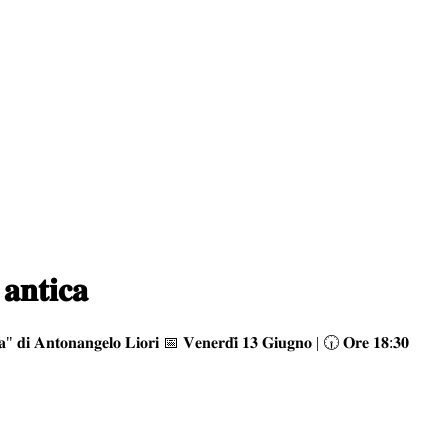
 𝐚𝐧𝐭𝐢𝐜𝐚
𝐭𝐢𝐜𝐚" 𝐝𝐢 𝐀𝐧𝐭𝐨𝐧𝐚𝐧𝐠𝐞𝐥𝐨 𝐋𝐢𝐨𝐫𝐢 📅 𝐕𝐞𝐧𝐞𝐫𝐝𝐢̀ 𝟏𝟑 𝐆𝐢𝐮𝐠𝐧𝐨 | 🕡 𝐎𝐫𝐞 𝟏𝟖:𝟑𝟎