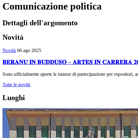
Comunicazione politica
Dettagli dell'argomento
Novità
Novità
06 ago 2025
𝐁𝐄𝐑𝐀𝐍𝐔 𝐈𝐍 𝐁𝐔𝐃𝐃𝐔𝐒𝐎̀ – 𝐀𝐑𝐓𝐄𝐒 𝐈𝐍 𝐂𝐀𝐑𝐑𝐄𝐑𝐀 𝟐
Sono ufficialmente aperte le istanze di partecipazione per espositori, ar
Tutte le novità
Luoghi