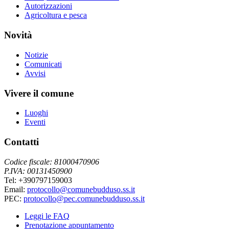
Autorizzazioni
Agricoltura e pesca
Novità
Notizie
Comunicati
Avvisi
Vivere il comune
Luoghi
Eventi
Contatti
Codice fiscale: 81000470906
P.IVA: 00131450900
Tel: +390797159003
Email:
protocollo@comunebudduso.ss.it
PEC:
protocollo@pec.comunebudduso.ss.it
Leggi le FAQ
Prenotazione appuntamento