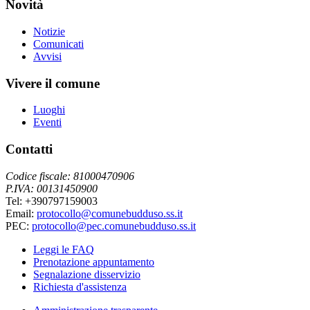
Novità
Notizie
Comunicati
Avvisi
Vivere il comune
Luoghi
Eventi
Contatti
Codice fiscale: 81000470906
P.IVA: 00131450900
Tel: +390797159003
Email:
protocollo@comunebudduso.ss.it
PEC:
protocollo@pec.comunebudduso.ss.it
Leggi le FAQ
Prenotazione appuntamento
Segnalazione disservizio
Richiesta d'assistenza