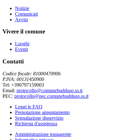
Notizie
Comunicati
Avvisi
Vivere il comune
Luoghi
Eventi
Contatti
Codice fiscale: 81000470906
P.IVA: 00131450900
Tel: +390797159003
Email:
protocollo@comunebudduso.ss.it
PEC:
protocollo@pec.comunebudduso.ss.it
Leggi le FAQ
Prenotazione appuntamento
Segnalazione disservizio
Richiesta d'assistenza
Amministrazione trasparente
Informativa privacy